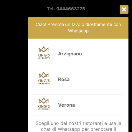
Tel :
0444663275
Email:
sushikings002@gmail.com
Ciao! Prenota un tavolo direttamente con
Whatsapp
Arzignano
CONTATTI VERONA
Via Col.Giovanni Fincato 154,
Rosà
37131 Verona
Tel :
3882530290
Verona
Email:
sushikings003@gmail.com
Scegli uno dei nostri ristoranti e usa la
chat di Whatsapp per prenotare il