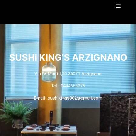
SUSHI KING’S ARZIGNANO
Via IV Martiri,10 36071 Arzignano
Tel : 0444663275
Email: sushikings002@gmail.com